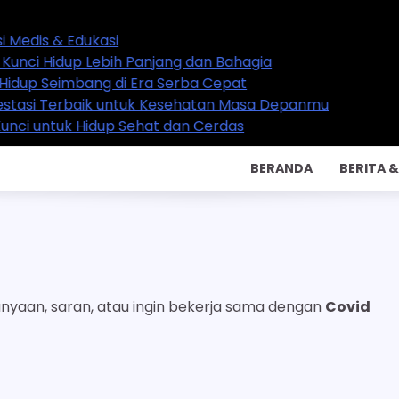
 & Edukasi
idup Lebih Panjang dan Bahagia
Seimbang di Era Serba Cepat
 Terbaik untuk Kesehatan Masa Depanmu
untuk Hidup Sehat dan Cerdas
BERANDA
BERITA 
nyaan, saran, atau ingin bekerja sama dengan
Covid