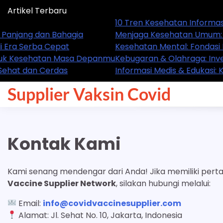
Skip
Artikel Terbaru
to
10 Tren Kesehatan Informasi Medis
content
g dan Bahagia
Menjaga Kesehatan Umum: Kunci H
erba Cepat
Kesehatan Mental: Fondasi Hidup 
esehatan Masa Depanmu
Kebugaran & Olahraga: Investasi
dan Cerdas
Informasi Medis & Edukasi: Kunci 
Supplier Vaksin Covid
Kontak Kami
Kami senang mendengar dari Anda! Jika memiliki perta
Vaccine Supplier Network
, silakan hubungi melalui:
Email:
info@covidvaccinesupplier.com
Alamat: Jl. Sehat No. 10, Jakarta, Indonesia